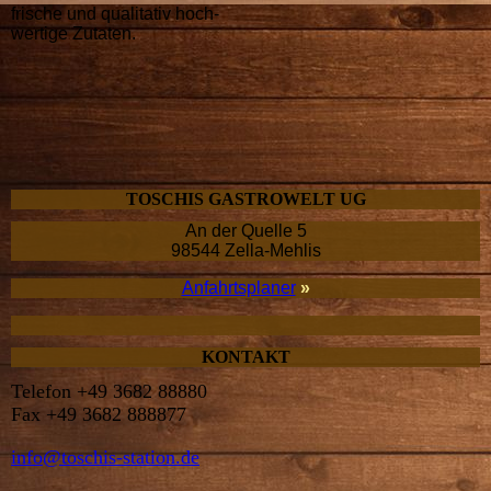
frische und quali­tativ hoch­
wertige Zutaten.
TOSCHIS GASTRO­WELT UG
An der Quelle 5
98544 Zella-Mehlis
Anfahrtsplaner
»
KONTAKT
Telefon +49 3682 88880
Fax +49 3682 888877
info@toschis-station.de