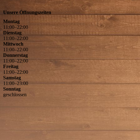
Unsere Öffnungszeiten
Montag
11
:
00
–
22
:
00
Dienstag
11
:
00
–
22
:
00
Mittwoch
11
:
00
–
22
:
00
Donnerstag
11
:
00
–
22
:
00
Freitag
11
:
00
–
22
:
00
Samstag
11
:
00
–
23
:
00
Sonntag
geschlossen