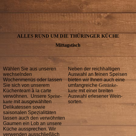
ALLES RUND UM DIE THÜRINGER KÜCHE
Mittagstisch
Wählen Sie aus unseren
Neben der reichhaltigen
wech­seln­den
Auswahl an feinen Speisen
Wochenmenüs oder lassen
bieten wir Ihnen auch eine
Sie sich von unserem
umfang­reiche
Getränke­
Küchen­team à la carte
karte
mit einer breiten
verwöh­nen. Unsere
Speise­
Auswahl erle­sener Wein­
karte
mit aus­ge­wähl­ten
sorten.
Delika­tessen sowie
saisonalen Speziali­täten
lassen auch den verwöhn­ten
Gaumen ein Lob an unsere
Küche aus­sprechen. Wir
ver­wen­den aus­schließ­lich