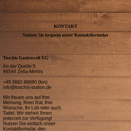
KONTAKT
Nutzen Sie bequem unser Kontakt­formular
Toschis Gastrowelt UG
An der Quelle 5
98544 Zella-Mehlis
+49 3682 88880 (fon)
info@toschis-station.de
Wir freuen uns auf Ihre
Meinung, Ihren Rat, Ihre
Wün­sche, Ihr Lob oder auch
Tadel. Wir stehen Ihnen
jederzeit zur Verfügung!
Nutzen Sie einfach unser
Kontakt­formular, den