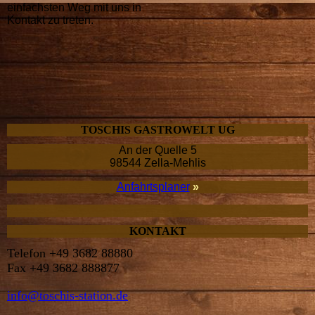
einfach­sten Weg mit uns in
Kontakt zu treten.
TOSCHIS GASTRO­WELT UG
An der Quelle 5
98544 Zella-Mehlis
Anfahrtsplaner
»
KONTAKT
Telefon +49 3682 88880
Fax +49 3682 888877
info@toschis-station.de