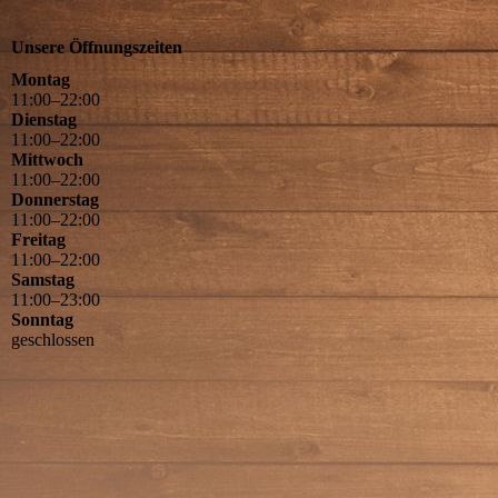
Unsere Öffnungszeiten
Montag
11
:
00
–
22
:
00
Dienstag
11
:
00
–
22
:
00
Mittwoch
11
:
00
–
22
:
00
Donnerstag
11
:
00
–
22
:
00
Freitag
11
:
00
–
22
:
00
Samstag
11
:
00
–
23
:
00
Sonntag
geschlossen