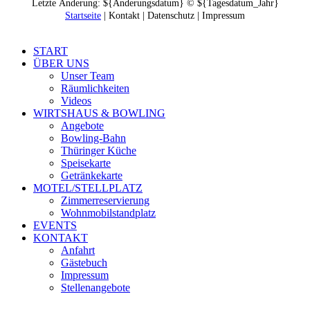
Letzte Änderung: ${Änderungsdatum} © ${Tagesdatum_Jahr}
Startseite
| Kontakt | Daten­schutz | Impressum
START
ÜBER UNS
Unser Team
Räumlich­keiten
Videos
WIRTSHAUS & BOWLING
Angebote
Bowling-Bahn
Thüringer Küche
Speisekarte
Getränkekarte
MOTEL/STELLPLATZ
Zimmer­reservierung
Wohnmobil­standplatz
EVENTS
KONTAKT
Anfahrt
Gästebuch
Impressum
Stellenangebote