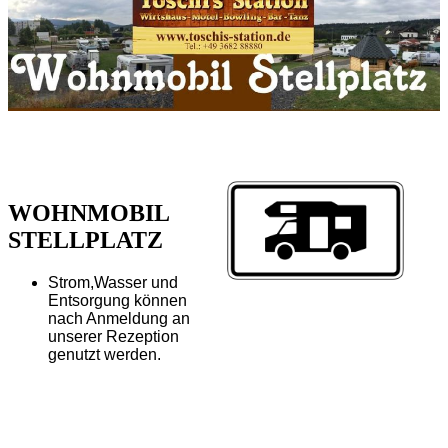
WOHNMOBIL
STELL­PLATZ
Strom,Wasser und
Entsor­gung können
nach Anmel­dung an
unserer Rezep­tion
genutzt werden.