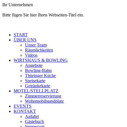
Ihr Unternehmen
Bitte fügen Sie hier Ihren Webseiten-Titel ein.
START
ÜBER UNS
Unser Team
Räumlich­keiten
Videos
WIRTSHAUS & BOWLING
Angebote
Bowling-Bahn
Thüringer Küche
Speisekarte
Getränkekarte
MOTEL/STELLPLATZ
Zimmer­reservierung
Wohnmobil­standplatz
EVENTS
KONTAKT
Anfahrt
Gästebuch
Impressum