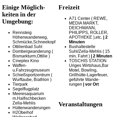
Einige Möglich­
Freizeit
keiten in der
A71 Center ( REWE,
Umgebung:
MEDIA MARKT,
DEICHMANN,
Rennsteig
PHILIPPS, ROLLER,
Höhenwanderweg,
APOTHEKE ),etc.
| 2
Schmücke,Schneekopf
Minuten
Ottilienbad Suhl
Bushalte­stelle
Dombergwanderung (
Suhl/Zella-Mehlis ( 15
Bismarkturm,Ottilie )
min. Fahrt )
| 2 Minuten
Cineplex Kino
TOSCHIS STATION
Waffen-
Uriges Wirtshaus,Bar
u.Fahrzeugmuseum
Motel, Bowling,
Schießsportzentrum (
Grillhütte-Lagerfeuer,
Wurftaube, Biathlon )
geführte Wande­
Tierpark
rungen
| vor Ort
Segelflugplatz
Meeresaquarium
m.Haifischbecken
Veranstaltungen
Zella-Mehlis
Hüttenwanderungen
H2Oberhof