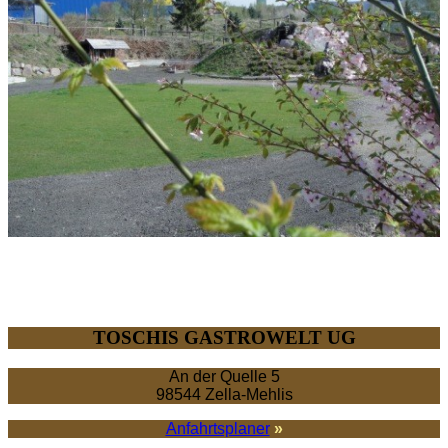
TOSCHIS GASTRO­WELT UG
An der Quelle 5
98544 Zella-Mehlis
Anfahrtsplaner
»