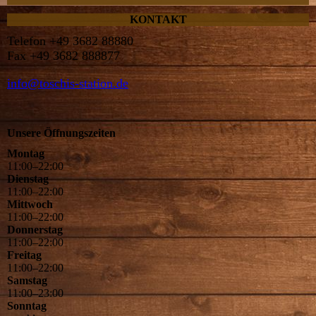
KONTAKT
Telefon +49 3682 88880
Fax +49 3682 888877
info@toschis-station.de
Unsere Öffnungszeiten
Montag
11
:
00
–
22
:
00
Dienstag
11
:
00
–
22
:
00
Mittwoch
11
:
00
–
22
:
00
Donnerstag
11
:
00
–
22
:
00
Freitag
11
:
00
–
22
:
00
Samstag
11
:
00
–
23
:
00
Sonntag