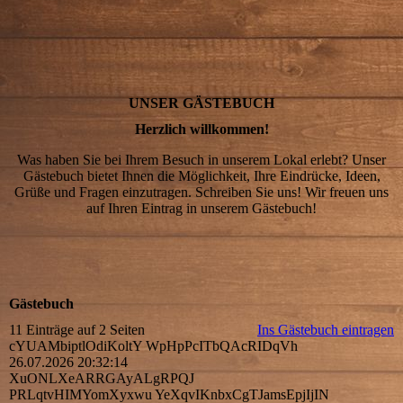
UNSER GÄSTEBUCH
Herzlich willkommen!
Was haben Sie bei Ihrem Besuch in unserem Lokal erlebt? Unser
Gäste­buch bietet Ihnen die Möglich­keit, Ihre Ein­drücke, Ideen,
Grüße und Fragen einzu­tragen. Schreiben Sie uns! Wir freuen uns
auf Ihren Eintrag in unserem Gäste­buch!
.
Gästebuch
11 Einträge auf 2 Seiten
Ins Gästebuch eintragen
cYUAMbiptlOdiKoltY WpHpPcITbQAcRIDqVh
26.07.2026
20:32:14
XuONLXeARRGAyALgRPQJ
PRLqtvHIMYomXyxwu YeXqvIKnbxCgTJamsEpjIjIN