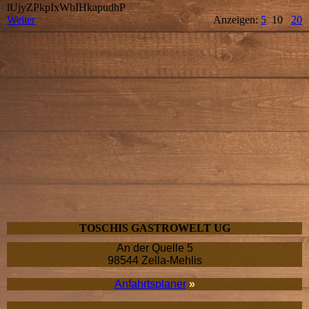
lUjyZPkpIxWbIHkapudhP
Weiter
Anzeigen:
5
10
20
TOSCHIS GASTRO­WELT UG
An der Quelle 5
98544 Zella-Mehlis
Anfahrtsplaner
»