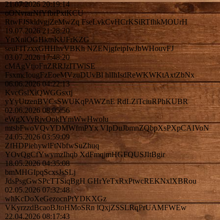
21.07.2026
20:19:14
oONvrarNfYfbrPxiKCU
RtwFJSkldvgjZeMwZq FseLvkCvHCrKSiRTfhkMOUrH
19.07.2026
21:28:20
YnXniOGHktnKUFrKZG
seuFITzxxGHHhvVBKh NZENjgfeipIwJbWHouvFJ
03.07.2026
17:48:20
cMAgVtjoFnZRRJzITWlSE
FsxmcIougFzEoeMVzuDUvBl hlIhIsdReWKWKtAxtZbNx
06.06.2026
04:22:13
KvcGslXiQWGGsxtj
yYyUtzenBVCsSWUKqPAWZnE RdLZiTciuRPhKUBR
02.06.2026
08:05:56
eWgXVyRjvOokIYmWwHwolu
mtsbFwoVQvYDMWfmPYx VIpDuJbmnZQbpXsPXpCAIVoN
24.05.2026
03:59:09
ZfHDPiehywlFtNbfwSuZhuq
YOvQgCfYwymzIhqb XdFmqjmHGFQUSJItBgir
18.05.2026
04:35:08
bmMHGIpqScxsJsSLj
JdsPsgGwSPcTTSiqBgH GHrYeTxRxPtwcREKNxlXBRou
02.05.2026
07:32:48
whKcDoXeGezocnPtYDKXGz
VKyrzzdBcaoBJtoHMoSRn lQxjZSSLRqPrUAMFWEw
22.04.2026
08:17:43